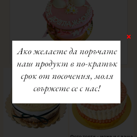
Торта №4086
61.87 €
Фото торти - може и с ваша