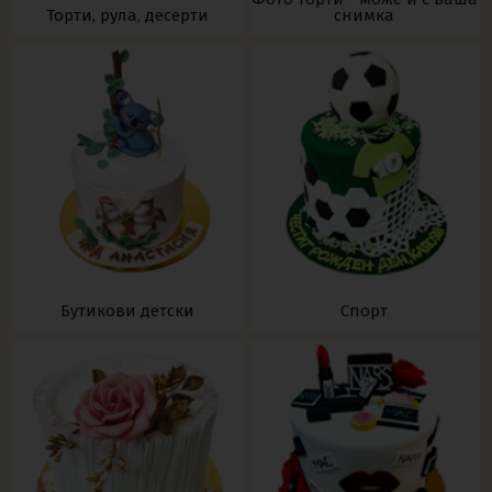
Торти, рула, десерти
снимка
Бутикови детски
Спорт