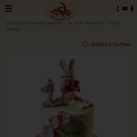
0
Начало
Бутикови детски
/
За най-малките
/ Торта
№4105