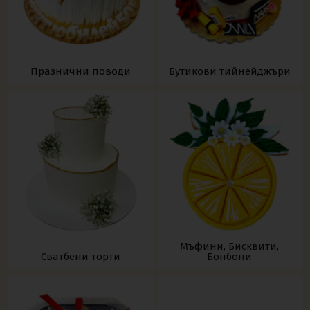
Празнични поводи
Бутикови тийнейджъри
Мъфини, Бисквити,
Сватбени торти
Бонбони