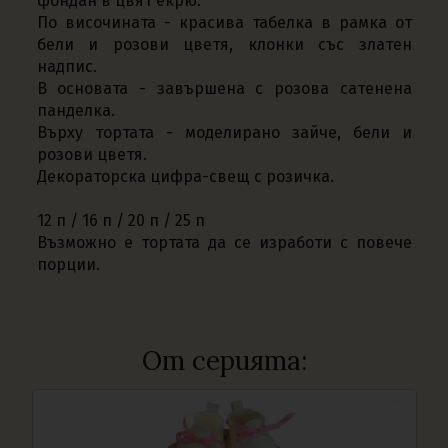
фондан в цвят екрю.
По височината - красива табелка в рамка от
бели и розови цветя, клонки със златен
надпис.
В основата - завършена с розова сатенена
панделка.
Върху тортата - моделирано зайче, бели и
розови цветя.
Декораторска цифра-свещ с розичка.
12 п / 16 п / 20 п / 25 п
Възможно е тортата да се изработи с повече
порции.
От серията: