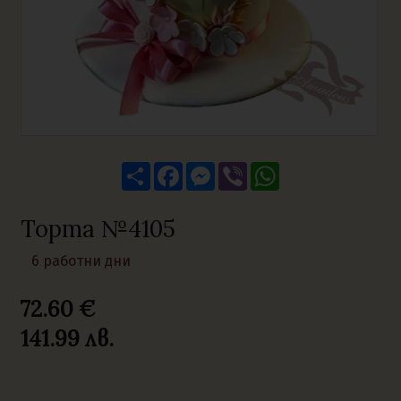
Share
Facebook
Messenger
Viber
WhatsApp
Торта №4105
6 работни дни
72.60 €
141.99
лв.