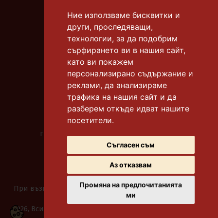
Ние използваме бисквитки и
други, проследяващи,
гр. Бургас, к-с "Славейков"
технологии, за да подобрим
тел.:
0878 306 665
сърфирането ви в нашия сайт,
като ви покажем
гр. Бургас, к-с "Славейков"
тел.:
0878 306 612
персонализирано съдържание и
реклами, да анализираме
гр. Бургас, к-с "Меден рудник" бл. 118
трафика на нашия сайт и да
тел.:
0878 306 669
разберем откъде идват нашите
посетители.
гр. Бургас, ул. "Битоля"
градинката до у-ще "Бр. Миладинови"
тел.:
0878 306 667
Съгласен съм
Аз отказвам
Промяна на предпочитанията
При възникване на спор, свързан с покупка онлайн,
ми
можете да ползвате "сайта ОРС"
2026, Всички права запазени.
Политика за защита на