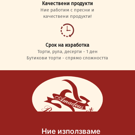
Качествени продукти
Ние работим с пресни и
качествени продукти!
Срок на изработка
Торти, рула, десерти - 1 ден
Бутикови торти - спрямо сложността
Тел.:
087 8306 668
Ние използваме
E-mail:
info@tortiamadeus.com