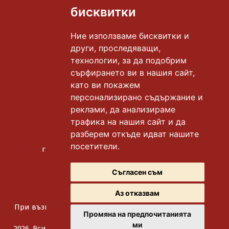
бисквитки
Ние използваме бисквитки и
гр. Бургас, к-с "Славейков"
други, проследяващи,
тел.:
0878 306 665
технологии, за да подобрим
сърфирането ви в нашия сайт,
гр. Бургас, к-с "Славейков"
като ви покажем
тел.:
0878 306 612
персонализирано съдържание и
гр. Бургас, к-с "Меден рудник" бл. 118
реклами, да анализираме
тел.:
0878 306 669
трафика на нашия сайт и да
разберем откъде идват нашите
гр. Бургас, ул. "Битоля"
посетители.
градинката до у-ще "Бр. Миладинови"
тел.:
0878 306 667
Съгласен съм
Аз отказвам
При възникване на спор, свързан с покупка онлайн,
Промяна на предпочитанията
можете да ползвате "сайта ОРС"
ми
2026, Всички права запазени.
Политика за защита на