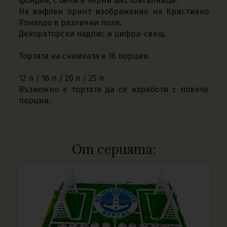
фондан, с бели и черни шестоъгълници.
На вафлен принт изображение на Кристиано
Роналдо в различни пози.
Декораторски надпис и цифра-свещ.
Тортата на снимката е 16 порции.
12 п / 16 п / 20 п / 25 п
Възможно е тортата да се изработи с повече
порции.
От серията: