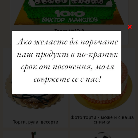
Торта №1748
103.79 €
Фото торти - може и с ваша
Торти, рула, десерти
снимка