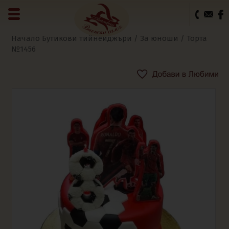
0
Начало
Бутикови тийнейджъри
/
За юноши
/ Торта
№1456