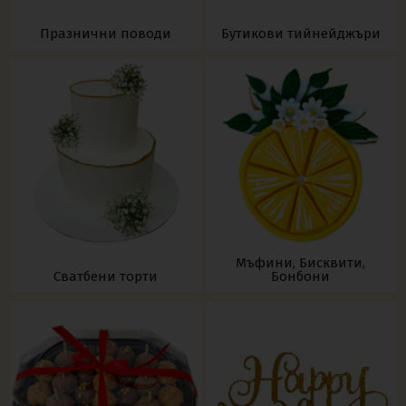
Празнични поводи
Бутикови тийнейджъри
Мъфини, Бисквити,
Сватбени торти
Бонбони