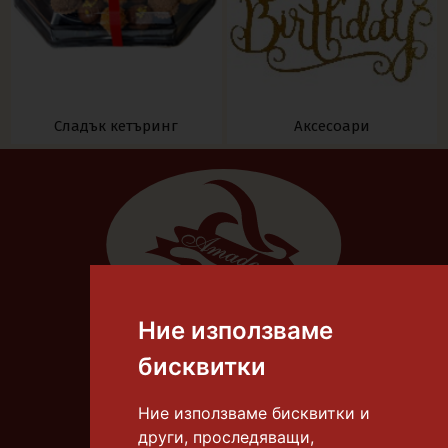
Сладък кетъринг
Аксесоари
Ние използваме
Тел.:
087 8306 668
бисквитки
E-mail:
info@tortiamadeus.com
Ние използваме бисквитки и
други, проследяващи,
гр. Бургас, к-с "Славейков"