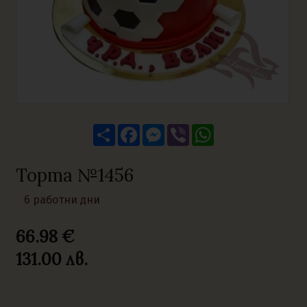
Share
Facebook
Messenger
Viber
WhatsApp
Торта №1456
6 работни дни
66.98 €
131.00
лв.