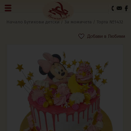
0
Начало
Бутикови детски
/
За момичета
/ Торта №1432