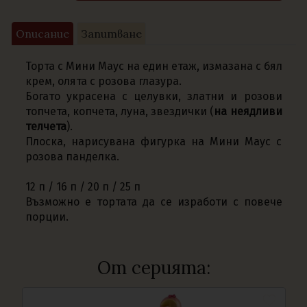
Описание
Запитване
Торта с Мини Маус на един етаж, измазана с бял
крем, олята с розова глазура.
Богато украсена с целувки, златни и розови
топчета, копчета, луна, звездички (
на неядливи
телчета
).
Плоска, нарисувана фигурка на Мини Маус с
розова панделка.
12 п / 16 п / 20 п / 25 п
Възможно е тортата да се изработи с повече
порции.
От серията: