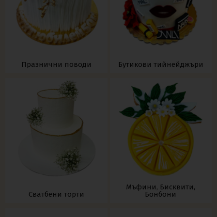
Празнични поводи
Бутикови тийнейджъри
Мъфини, Бисквити,
Сватбени торти
Бонбони