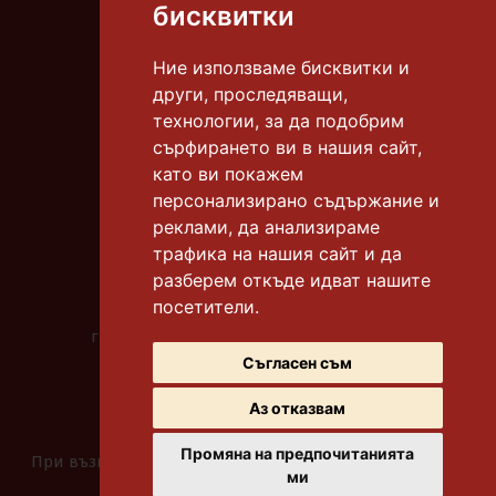
бисквитки
E-mail:
info@tortiamadeus.com
Ние използваме бисквитки и
други, проследяващи,
гр. Бургас, к-с "Славейков"
технологии, за да подобрим
тел.:
0878 306 665
сърфирането ви в нашия сайт,
като ви покажем
гр. Бургас, к-с "Славейков"
тел.:
0878 306 612
персонализирано съдържание и
реклами, да анализираме
гр. Бургас, к-с "Меден рудник" бл. 118
трафика на нашия сайт и да
тел.:
0878 306 669
разберем откъде идват нашите
посетители.
гр. Бургас, ул. "Битоля"
градинката до у-ще "Бр. Миладинови"
тел.:
0878 306 667
Съгласен съм
Аз отказвам
Промяна на предпочитанията
При възникване на спор, свързан с покупка онлайн,
ми
можете да ползвате "сайта ОРС"