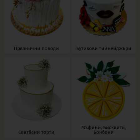
Празнични поводи
Бутикови тийнейджъри
Мъфини, Бисквити,
Сватбени торти
Бонбони