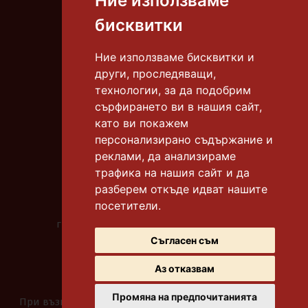
Ние използваме
Тел.:
087 8306 668
бисквитки
E-mail:
info@tortiamadeus.com
Ние използваме бисквитки и
други, проследяващи,
гр. Бургас, к-с "Славейков"
технологии, за да подобрим
тел.:
0878 306 665
сърфирането ви в нашия сайт,
като ви покажем
гр. Бургас, к-с "Славейков"
тел.:
0878 306 612
персонализирано съдържание и
реклами, да анализираме
гр. Бургас, к-с "Меден рудник" бл. 118
трафика на нашия сайт и да
тел.:
0878 306 669
разберем откъде идват нашите
посетители.
гр. Бургас, ул. "Битоля"
градинката до у-ще "Бр. Миладинови"
тел.:
0878 306 667
Съгласен съм
Аз отказвам
Промяна на предпочитанията
При възникване на спор, свързан с покупка онлайн,