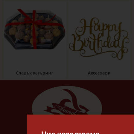
Сладък кетъринг
Аксесоари