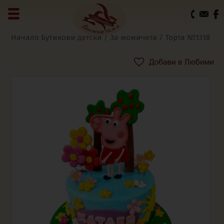
0
Начало
Бутикови детски
/
За момичета
/ Торта №1318