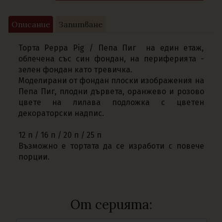
Описание
Запитване
Торта Peppa Pig / Пепа Пиг на един етаж,
облечена със син фондан, на периферията -
зелен фондан като тревичка.
Моделирани от фондан плоски изображения на
Пепа Пиг, плодни дървета, оранжево и розово
цвете на лилава подложка с цветен
декораторски надпис.
12 п / 16 п / 20 п / 25 п
Възможно е тортата да се изработи с повече
порции.
От серията: