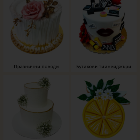
Празнични поводи
Бутикови тийнейджъри