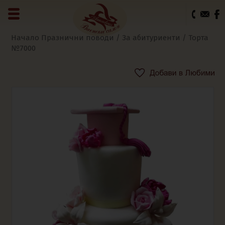
0
Начало
Празнични поводи
/
За абитуриенти
/ Торта
№7000