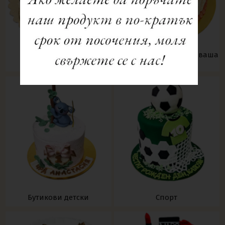
Фото торти - може и с ваша
Торти, рула, десерти
снимка
Бутикови детски
Спорт