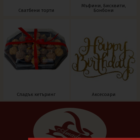
Мъфини, Бисквити,
Сватбени торти
Бонбони
Сладък кетъринг
Аксесоари