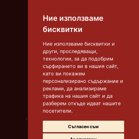
Ние използваме
Тел.:
087 8306 668
бисквитки
E-mail:
info@tortiamadeus.com
Ние използваме бисквитки и
други, проследяващи,
гр. Бургас, к-с "Славейков"
технологии, за да подобрим
тел.:
0878 306 665
сърфирането ви в нашия сайт,
като ви покажем
гр. Бургас, к-с "Славейков"
тел.:
0878 306 612
персонализирано съдържание и
реклами, да анализираме
гр. Бургас, к-с "Меден рудник" бл. 118
трафика на нашия сайт и да
тел.:
0878 306 669
разберем откъде идват нашите
посетители.
гр. Бургас, ул. "Битоля"
градинката до у-ще "Бр. Миладинови"
тел.:
0878 306 667
Съгласен съм