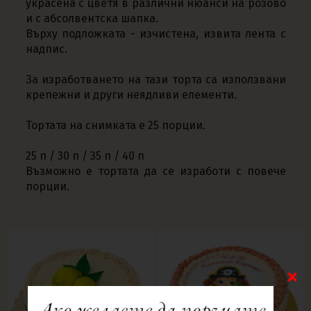
украсена с цветя в различни нюанси на розово
и с абсолвентска шапка.
Върху подложката - изчистена, извита лента с
надпис.
За изработването на тази торта са използвани
крепежни и други неядливи елементи.
Тортата на снимката е 25 порции.
25 п / 30 п / 35 п / 40 п
Възможно е тортата да се изработи с повече
порции.