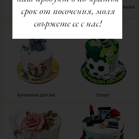
Фото торти - може и с ваша
Торти, рула, десерти
снимка
Бутикови детски
Спорт