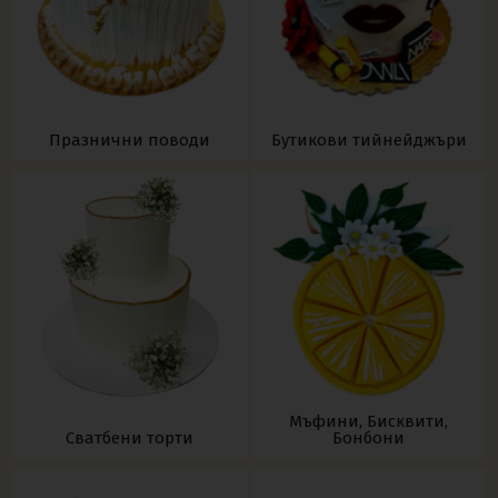
Празнични поводи
Бутикови тийнейджъри
Мъфини, Бисквити,
Сватбени торти
Бонбони