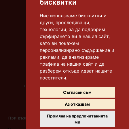
бисквитки
E-mail:
info@tortiamadeus.com
Ние използваме бисквитки и
други, проследяващи,
гр. Бургас, к-с "Славейков"
технологии, за да подобрим
тел.:
0878 306 665
сърфирането ви в нашия сайт,
като ви покажем
гр. Бургас, к-с "Славейков"
тел.:
0878 306 612
персонализирано съдържание и
реклами, да анализираме
гр. Бургас, к-с "Меден рудник" бл. 118
трафика на нашия сайт и да
тел.:
0878 306 669
разберем откъде идват нашите
посетители.
гр. Бургас, ул. "Битоля"
градинката до у-ще "Бр. Миладинови"
тел.:
0878 306 667
Съгласен съм
Аз отказвам
Промяна на предпочитанията
При възникване на спор, свързан с покупка онлайн,
ми
можете да ползвате "сайта ОРС"