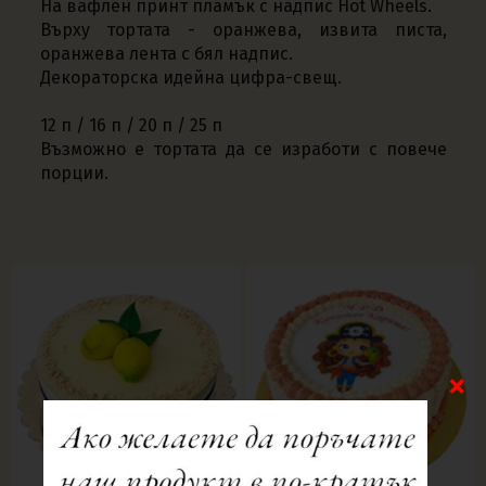
На вафлен принт пламък с надпис Hot Wheels.
Върху тортата - оранжева, извита писта,
оранжева лента с бял надпис.
Декораторска идейна цифра-свещ.
12 п / 16 п / 20 п / 25 п
Възможно е тортата да се изработи с повече
порции.