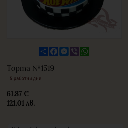
Share
Facebook
Messenger
Viber
WhatsApp
Торта №1519
5 работни дни
61.87 €
121.01
лв.