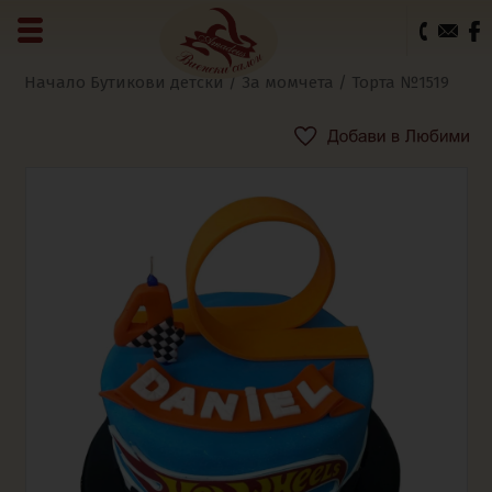
0
Начало
Бутикови детски
/
За момчета
/ Торта №1519