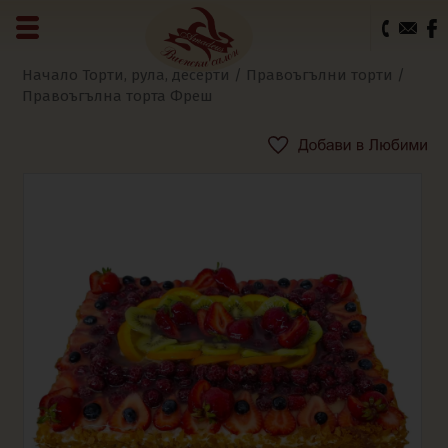
0
Начало
Торти, рула, десерти
/
Правоъгълни торти
/
Правоъгълна торта Фреш