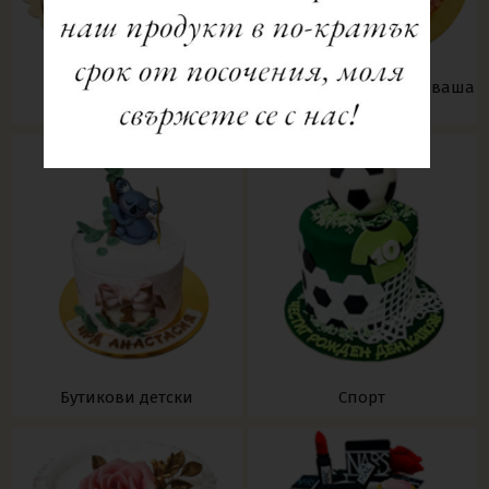
Фото торти - може и с ваша
Торти, рула, десерти
снимка
Бутикови детски
Спорт