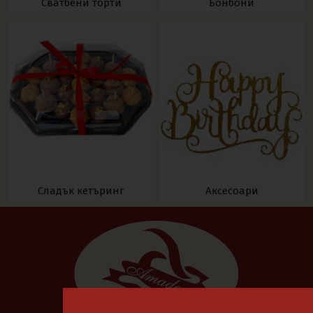
Сватбени торти
Бонбони
Сладък кетъринг
Аксесоари