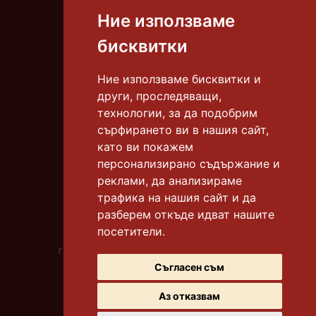
Ние използваме
Тел.:
087 8306 668
бисквитки
E-mail:
info@tortiamadeus.com
Ние използваме бисквитки и
други, проследяващи,
гр. Бургас, к-с "Славейков"
технологии, за да подобрим
тел.:
0878 306 665
сърфирането ви в нашия сайт,
като ви покажем
гр. Бургас, к-с "Славейков"
тел.:
0878 306 612
персонализирано съдържание и
реклами, да анализираме
гр. Бургас, к-с "Меден рудник" бл. 118
трафика на нашия сайт и да
тел.:
0878 306 669
разберем откъде идват нашите
посетители.
гр. Бургас, ул. "Битоля"
градинката до у-ще "Бр. Миладинови"
тел.:
0878 306 667
Съгласен съм
Аз отказвам