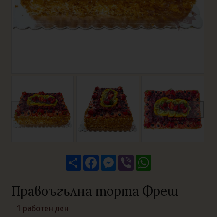
Share
Facebook
Messenger
Viber
WhatsApp
Правоъгълна торта Фреш
1 работен ден