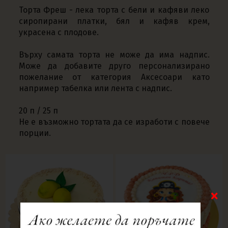
Торта Фреш - лека торта с бели и кафяви леко
сиропирани платки, бял и кафяв крем,
украсена с плодове.
Върху самата торта не може да има надпис.
Може да добавите друго персонализирано
пожелание от категория Аксесоари като
например табелка или лента с надпис.
20 п / 25 п
Не е възможно тортата да се изработи с повече
порции.