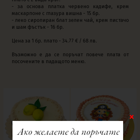
- за основа платка червено кадифе, крем
маскарпоне с глазура вишна - 15 бр.
- леко сиропиран блат зелен чай, крем пистачо
и шам фъстък - 16 бр.
Цена за 1 бр. плато - 34.77 € / 68 лв.
Възможно е да се поръчат повече плата от
посочените в падащото меню.