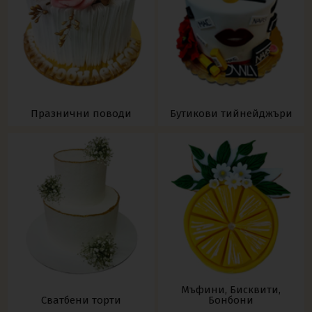
Празнични поводи
Бутикови тийнейджъри
Мъфини, Бисквити,
Сватбени торти
Бонбони