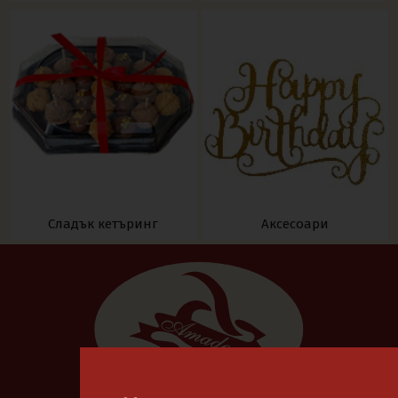
Сладък кетъринг
Аксесоари