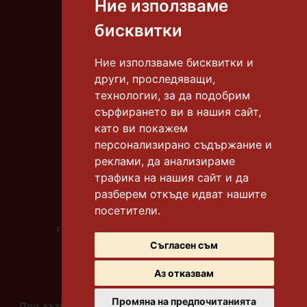
Ние използваме
Тел.:
087 8306 668
бисквитки
E-mail:
info@tortiamadeus.com
Ние използваме бисквитки и
други, проследяващи,
гр. Бургас, к-с "Славейков"
технологии, за да подобрим
тел.:
0878 306 665
сърфирането ви в нашия сайт,
като ви покажем
гр. Бургас, к-с "Славейков"
тел.:
0878 306 612
персонализирано съдържание и
реклами, да анализираме
гр. Бургас, к-с "Меден рудник" бл. 118
трафика на нашия сайт и да
тел.:
0878 306 669
разберем откъде идват нашите
посетители.
гр. Бургас, ул. "Битоля"
градинката до у-ще "Бр. Миладинови"
тел.:
0878 306 667
Съгласен съм
Аз отказвам
Промяна на предпочитанията
При възникване на спор, свързан с покупка онлайн,