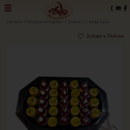
0
Начало
/
Сладък кетъринг
/ Плато с 2 вида кръг