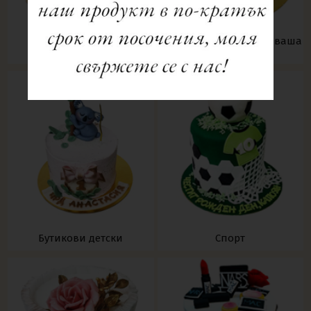
Фото торти - може и с ваша
Торти, рула, десерти
снимка
Бутикови детски
Спорт