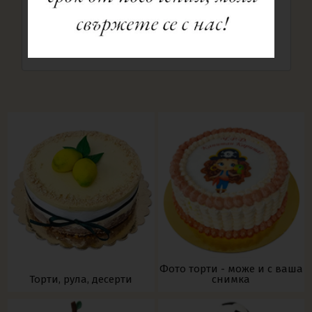
Торта №5099
Фото торти - може и с ваша
Торти, рула, десерти
снимка