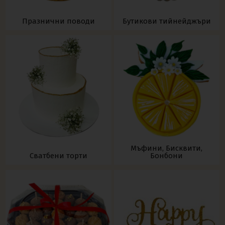
Празнични поводи
Бутикови тийнейджъри
Мъфини, Бисквити,
Сватбени торти
Бонбони