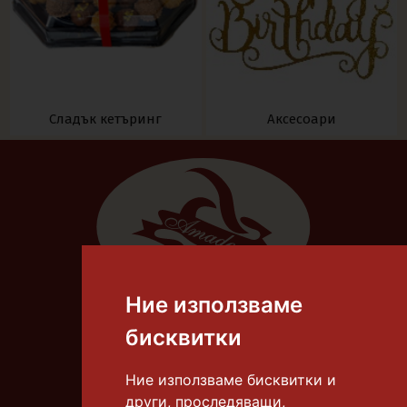
Сладък кетъринг
Аксесоари
Ние използваме
Тел.:
087 8306 668
бисквитки
E-mail:
info@tortiamadeus.com
Ние използваме бисквитки и
други, проследяващи,