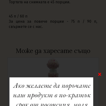
Тортата на снимката е 45 порции.
45 п / 60 п
За цена за повече порции - 75 п / 90 п,
свържете се с нас.
Може да харесате също