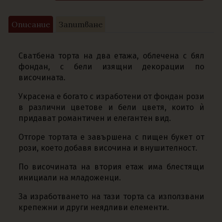
Описание
Запитване
Сватбена торта на два етажа, облечена с бял
фондан, с бели изящни декорации по
височината.
Украсена е богато с изработени от фондан рози
в различни цветове и бели цветя, които ѝ
придават романтичен и елегантен вид.
Отгоре тортата е завършена с пищен букет от
рози, което добавя височина и внушителност.
По височината на втория етаж има блестящи
инициали на младоженци.
За изработването на тази торта са използвани
крепежни и други неядливи елементи.