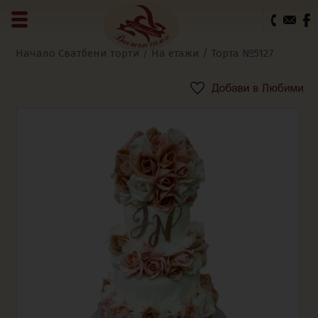
0
Начало
Сватбени торти
/
На етажи
/ Торта №5127